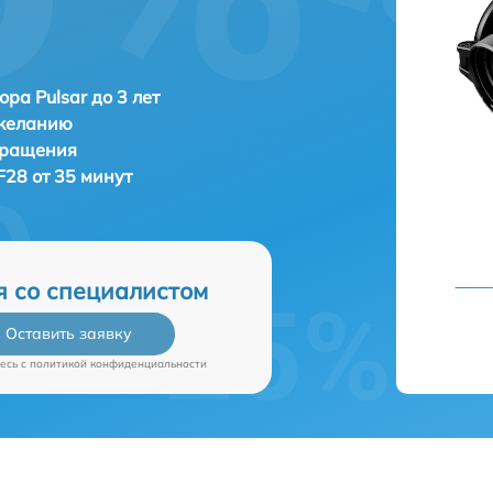
ора Pulsar до 3 лет
 желанию
бращения
 F28 от 35 минут
я со специалистом
Оставить заявку
есь c
политикой конфиденциальности