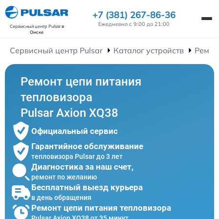
+7 (381) 267-86-36
Ежедневно с 9:00 до 21:00
Сервисный центр Pulsar
в
Омске
Сервисный центр Pulsar
Каталог устройств
Ремон
Ремонт цепи питания
тепловизора
Pulsar Axion XQ38
Официальный сервис
Гарантийное обслуживание
тепловизора Pulsar до 3 лет
Диагностика за наш счет,
ремонт по желанию
Бесплатный выезд курьера
в день обращения
Ремонт цепи питания тепловизора
Pulsar Axion XQ38 от 35 минут