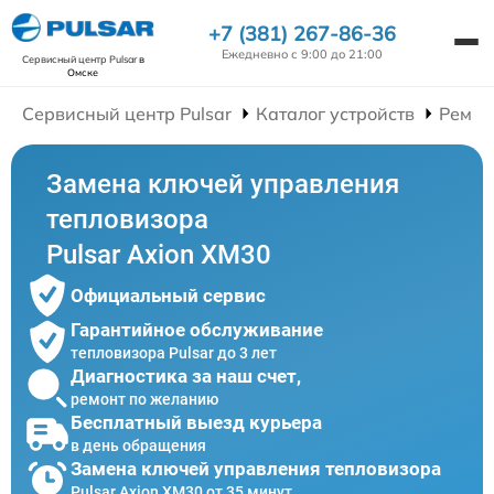
+7 (381) 267-86-36
Ежедневно с 9:00 до 21:00
Сервисный центр Pulsar
в
Омске
Сервисный центр Pulsar
Каталог устройств
Ремон
Замена ключей управления
тепловизора
Pulsar Axion XM30
Официальный сервис
Гарантийное обслуживание
тепловизора Pulsar до 3 лет
Диагностика за наш счет,
ремонт по желанию
Бесплатный выезд курьера
в день обращения
Замена ключей управления тепловизора
Pulsar Axion XM30 от 35 минут