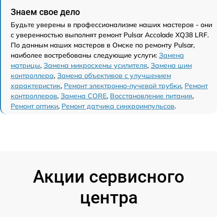
Знаем свое дело
Будьте уверены в профессионализме наших мастеров - они
с уверенностью выполнят ремонт Pulsar Accolade XQ38 LRF.
По данным наших мастеров в Омске по ремонту Pulsar,
наиболее востребованы следующие услуги:
Замена
матрицы
,
Замена микросхемы усилителя
,
Замена шим
контроллера
,
Замена объективов с улучшением
характеристик
,
Ремонт электронно-лучевой трубки
,
Ремонт
контроллеров
,
Замена CORE
,
Восстановление питания
,
Ремонт оптики
,
Ремонт датчика синхроимпульсов
.
Акции сервисного
центра