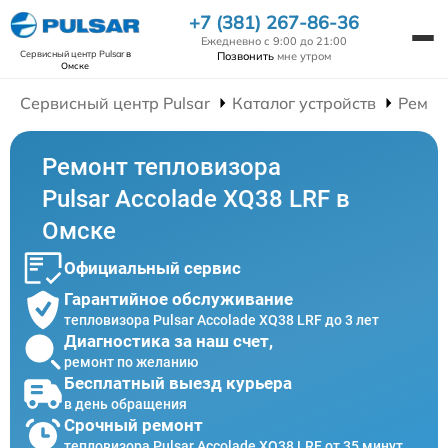
+7 (381) 267-86-36
Ежедневно с 9:00 до 21:00
Сервисный центр Pulsar
в
Позвонить
мне утром
Омске
Сервисный центр Pulsar
Каталог устройств
Ремон
Ремонт тепловизора
Pulsar Accolade XQ38 LRF в
Омске
Официальный сервис
Гарантийное обслуживание
тепловизора Pulsar Accolade XQ38 LRF до 3 лет
Диагностика за наш счет,
ремонт по желанию
Бесплатный выезд курьера
в день обращения
Срочный ремонт
тепловизора Pulsar Accolade XQ38 LRF от 35 минут