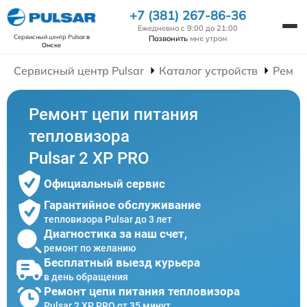
+7 (381) 267-86-36
Ежедневно с 9:00 до 21:00
Сервисный центр Pulsar
в
Позвонить
мне утром
Омске
Сервисный центр Pulsar
Каталог устройств
Ремон
Ремонт цепи питания
тепловизора
Pulsar 2 XP PRO
Официальный сервис
Гарантийное обслуживание
тепловизора Pulsar до 3 лет
Диагностика за наш счет,
ремонт по желанию
Бесплатный выезд курьера
в день обращения
Ремонт цепи питания тепловизора
Pulsar 2 XP PRO от 35 минут