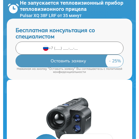
Не запускается тепловизионный прибор
тепловизионного прицела
Pulsar XQ 38F LRF от 35 минут
Бесплатная консультация со
специалистом
Оставить заявку
Нажимая на кнопку "Оставить заявку" Вы соглашаетесь c
политикой
конфиденциальности