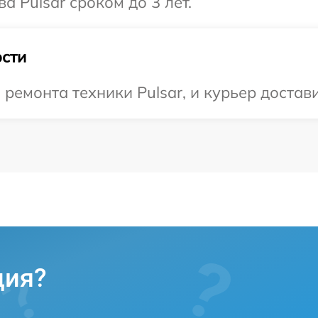
а Pulsar сроком до 3 лет.
сти
емонта техники Pulsar, и курьер доставит
ция?