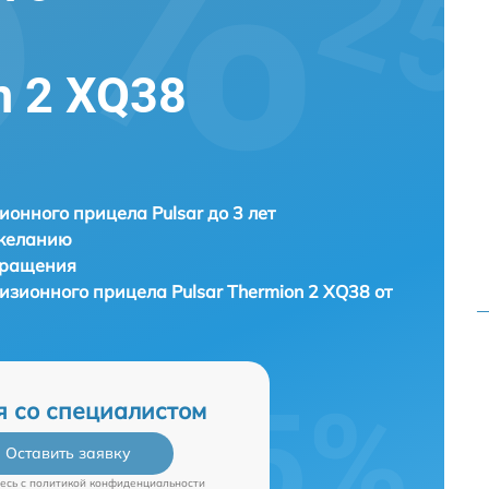
n 2 XQ38
ионного прицела Pulsar до 3 лет
 желанию
бращения
визионного прицела
Pulsar Thermion 2 XQ38 от
я со специалистом
Оставить заявку
есь c
политикой конфиденциальности