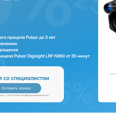
ого прицела Pulsar до 3 лет
 желанию
бращения
рицела
Pulsar Digisight LRF N960 от 35 минут
я со специалистом
Оставить заявку
есь c
политикой конфиденциальности